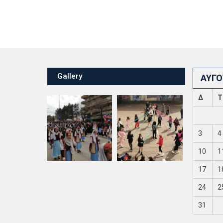
Gallery
ΑΎΓΟ
Δ
Τ
3
4
10
1
17
1
24
2
31