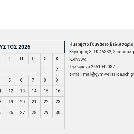
Ημερήσιο Γυμνάσιο Βελισσαρίο
ΥΣΤΟΣ 2026
Κερκύρας 3, ΤΚ 45332, Σεισμόπλη
Τ
Π
Π
Σ
Κ
Ιωάννινα
Τηλέφωνο:2651042087
1
2
e-mail: mail@gym-veliss.ioa.sch.g
5
6
7
8
9
1
12
13
14
15
16
8
19
20
21
22
23
5
26
27
28
29
30