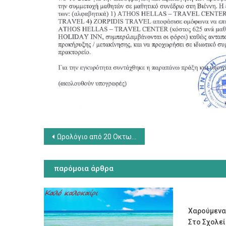
Πλοήγηση
Ωρολόγιο από 20 Οκτωβρίου 2025
άρθρων
παρόμοια άρθρα
Χαρούμενα
Στο Σχολε