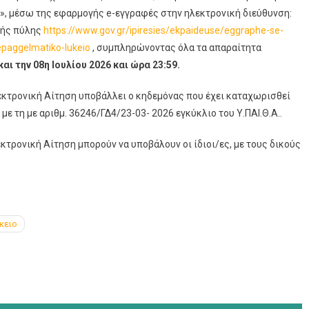
, μέσω της εφαρμογής e-εγγραφές στην ηλεκτρονική διεύθυνση:
κής πύλης
https://www.gov.gr/ipiresies/ekpaideuse/eggraphe-se-
paggelmatiko-lukeio
, συμπληρώνοντας όλα τα απαραίτητα
και την 08η Ιουλίου 2026 και ώρα 23:59.
κτρονική Αίτηση υποβάλλει ο κηδεμόνας που έχει καταχωρισθεί
ε τη με αριθμ. 36246/ΓΔ4/23-03- 2026 εγκύκλιο του Υ.ΠΑΙ.Θ.Α..
τρονική Αίτηση μπορούν να υποβάλουν οι ίδιοι/ες, με τους δικούς
κειο