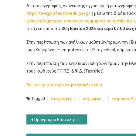
Αίτηση εγγραφής, ανανέωσης εγγραφής ή μετεγγραφής»
https://e-eggrafes.minedu.gov.gr
ή μέσω της διαδικτυα
skholeio/eggraphe-ananeose-eggraphes-se-geniko-kai-e
στοιχεία, από την
30η Ιουνίου 2026 και ώρα 07:00 έως 
Στην περίπτωση των ανήλικων μαθητών/τριών, την Ηλε
ως «Κηδεμόνας E-eggrafes» στο ΠΣ myschool, σύμφωνα μ
Στην περίπτωση των ενήλικων μαθητών/τριών, την Ηλεκ
τους κωδικούς Γ.Γ.Π.Σ. & Ψ.Δ. (TaxisNet).
Δείτε περισσότερα στην εγκύκλιο εδώ
Tagged
e-εγγραφές
εγγραφές
εγγραφές Λύ
Πλοήγηση
Πρόγραμμα Επαναληπτικών Εξετάσεων Σεπτεμβρίου 2026
άρθρων