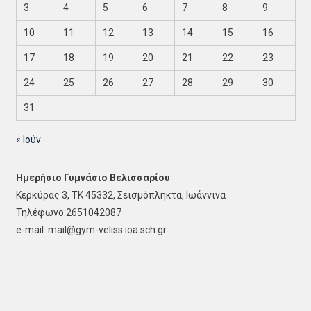
3
4
5
6
7
8
9
10
11
12
13
14
15
16
17
18
19
20
21
22
23
24
25
26
27
28
29
30
31
« Ιούν
Ημερήσιο Γυμνάσιο Βελισσαρίου
Κερκύρας 3, ΤΚ 45332, Σεισμόπληκτα, Ιωάννινα
Τηλέφωνο:2651042087
e-mail: mail@gym-veliss.ioa.sch.gr