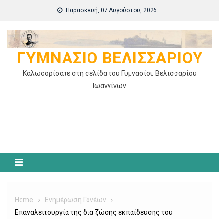
Skip
Παρασκευή, 07 Αυγούστου, 2026
to
content
ΓΥΜΝΆΣΙΟ ΒΕΛΙΣΣΑΡΊΟΥ
Καλωσορίσατε στη σελίδα του Γυμνασίου Βελισσαρίου
Ιωαννίνων
Home
Ενημέρωση Γονέων
Επαναλειτουργία της δια ζώσης εκπαίδευσης του