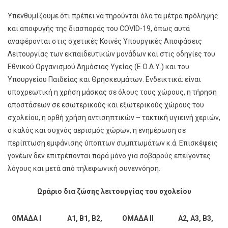
Υπενθυμίζουμε ότι πρέπει να τηρούνται όλα τα μέτρα πρόληψης
και αποφυγής της διασποράς του COVID-19, όπως αυτά
αναφέρονται στις σχετικές Κοινές Υπουργικές Αποφάσεις
Λειτουργίας των εκπαιδευτικών μονάδων και στις οδηγίες του
Εθνικού Οργανισμού Δημόσιας Υγείας (Ε.Ο.Δ.Υ.) και του
Υπουργείου Παιδείας και Θρησκευμάτων. Ενδεικτικά: είναι
υποχρεωτική η χρήση μάσκας σε όλους τους χώρους, η τήρηση
αποστάσεων σε εσωτερικούς και εξωτερικούς χώρους του
σχολείου, η ορθή χρήση αντισηπτικών – τακτική υγιεινή χεριών,
ο καλός και συχνός αερισμός χώρων, η ενημέρωση σε
περίπτωση εμφάνισης ύποπτων συμπτωμάτων κ.ά. Επισκέψεις
γονέων δεν επιτρέπονται παρά μόνο για σοβαρούς επείγοντες
λόγους και μετά από τηλεφωνική συνεννόηση.
Ωράριο δια ζώσης λειτουργίας του σχολείου
ΟΜΑΔΑ I
Α1, Β1, Β2,
ΟΜΑΔΑ II
Α2, Α3, Β3,