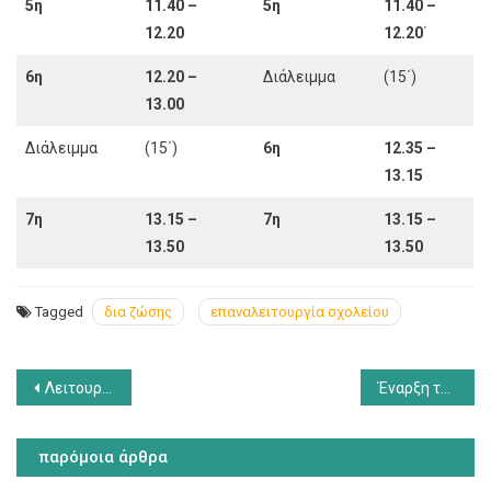
5η
11.40 –
5η
11.40 –
12.20
12.20
΄
6η
12.20 –
Διάλειμμα
(15΄)
13.00
Διάλειμμα
(15΄)
6η
12.35 –
13.15
7η
13.15 –
7η
13.15 –
13.50
13.50
Tagged
δια ζώσης
επαναλειτουργία σχολείου
Πλοήγηση
Λειτουργία σχολείου από 8 Ιανουαρίου
Έναρξη της Ενισχυτικής Διδασκαλίας για το σχολικό έτος 2020-2021
άρθρων
παρόμοια άρθρα