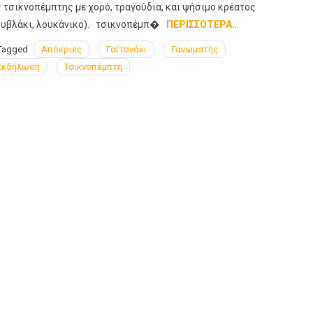
 τσικνοπέμπτης με χορό, τραγούδια, και ψήσιμο κρέατος
ουβλάκι, λουκάνικο). τσικνοπέμπ�
ΠΕΡΙΣΣΌΤΕΡΑ…
Tagged
Απόκριες
Γαϊτανάκι
Γανωματής
Εκδήλωση
Τσικνοπέμπτη