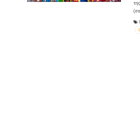
της
(σ