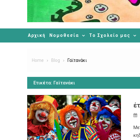
Αρχική
Νομοθεσία
Το Σχολείο μας
Home
Blog
Γαϊτανάκι
Ετικέτα:
Γαϊτανάκι
έτ
Με
κη