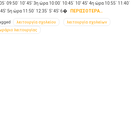
05΄ 09:50΄ 10′ 45′ 3η ώρα 10:00΄ 10:45΄ 10′ 45′ 4η ώρα 10:55΄ 11:40΄
 45′ 5η ώρα 11:50΄ 12:35΄ 5′ 45′ 6�
ΠΕΡΙΣΣΌΤΕΡΑ…
agged
λειτουργία σχολείου
λειτουργία σχολείων
ωράριο λειτουργίας