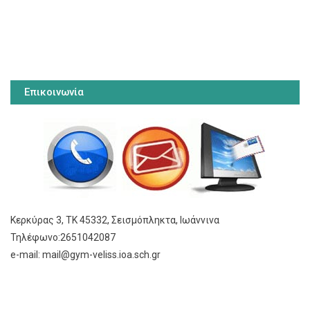
Επικοινωνία
Κερκύρας 3, ΤΚ 45332, Σεισμόπληκτα, Ιωάννινα
Τηλέφωνο:2651042087
e-mail: mail@gym-veliss.ioa.sch.gr