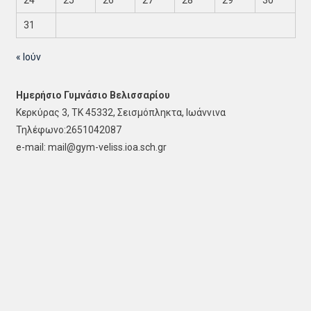
24
25
26
27
28
29
30
31
« Ιούν
Ημερήσιο Γυμνάσιο Βελισσαρίου
Κερκύρας 3, ΤΚ 45332, Σεισμόπληκτα, Ιωάννινα
Τηλέφωνο:2651042087
e-mail: mail@gym-veliss.ioa.sch.gr