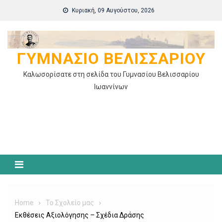
Skip
Κυριακή, 09 Αυγούστου, 2026
to
content
ΓΥΜΝΆΣΙΟ ΒΕΛΙΣΣΑΡΊΟΥ
Καλωσορίσατε στη σελίδα του Γυμνασίου Βελισσαρίου
Ιωαννίνων
Home
Το Σχολείο μας
Εκθέσεις Αξιολόγησης – Σχέδια Δράσης