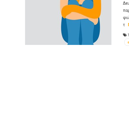
Δε
πα
φυ
τ