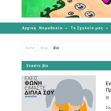
Αρχική
Νομοθεσία
Το Σχολείο μας
Home
Blog
βία
Ετικέτα:
βία
Εν
Πρ
Σύ