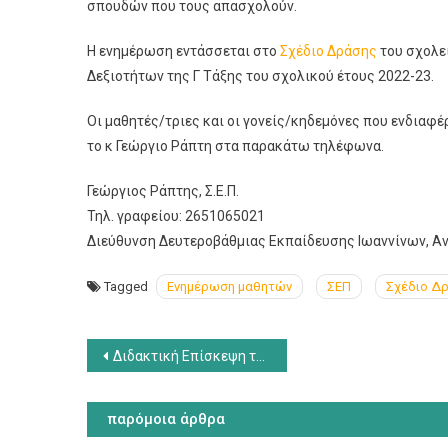
σπουδών που τους απασχολούν.
Η ενημέρωση εντάσσεται στο
Σχέδιο Δράσης
του σχολεί
Δεξιοτήτων της Γ Τάξης του σχολικού έτους 2022-23.
Οι μαθητές/τριες και οι γονείς/κηδεμόνες που ενδιαφ
το κ Γεώργιο Ράπτη στα παρακάτω τηλέφωνα.
Γεώργιος Ράπτης, Σ.Ε.Π.
Τηλ. γραφείου: 2651065021
Διεύθυνση Δευτεροβάθμιας Εκπαίδευσης Ιωαννίνων, Α
Tagged
Ενημέρωση μαθητών
ΣΕΠ
Σχέδιο Δ
Πλοήγηση
Διδακτική Επίσκεψη της Γ΄ τάξης στον αρχαιολογικό χώρο της Δωδώνης
άρθρων
παρόμοια άρθρα