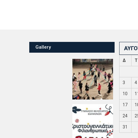
Gallery
ΑΎΓΟ
Δ
Τ
3
4
10
1
17
1
24
2
31