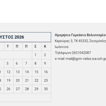
Ημερήσιο Γυμνάσιο Βελισσαρίο
ΥΣΤΟΣ 2026
Κερκύρας 3, ΤΚ 45332, Σεισμόπλη
Τ
Π
Π
Σ
Κ
Ιωάννινα
Τηλέφωνο:2651042087
1
2
e-mail: mail@gym-veliss.ioa.sch.g
5
6
7
8
9
1
12
13
14
15
16
8
19
20
21
22
23
5
26
27
28
29
30