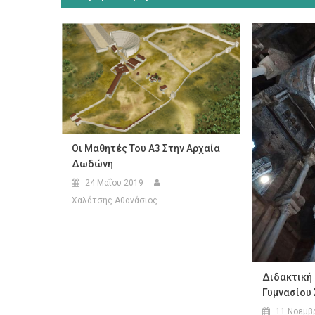
Οι Μαθητές Του Α3 Στην Αρχαία
Δωδώνη
24 Μαΐου 2019
Χαλάτσης Αθανάσιος
Διδακτική 
Γυμνασίου 
11 Νοεμβ