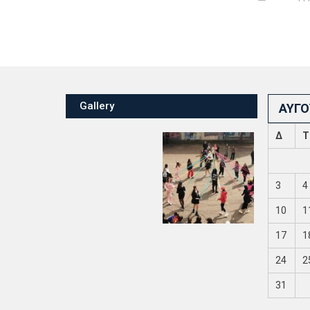
Gallery
ΑΎΓΟ
Δ
Τ
3
4
10
1
17
1
24
2
31