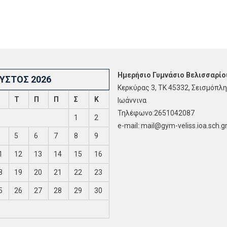
Ημερήσιο Γυμνάσιο Βελισσαρίο
ΥΣΤΟΣ 2026
Κερκύρας 3, ΤΚ 45332, Σεισμόπλη
Τ
Π
Π
Σ
Κ
Ιωάννινα
Τηλέφωνο:2651042087
1
2
e-mail: mail@gym-veliss.ioa.sch.g
5
6
7
8
9
1
12
13
14
15
16
8
19
20
21
22
23
5
26
27
28
29
30