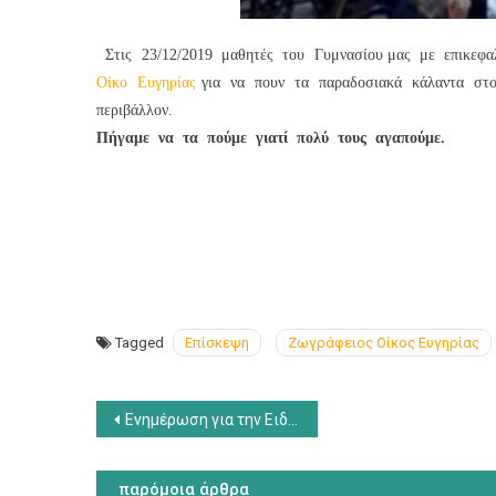
Στις 23/12/2019 μαθητές του Γυμνασίου μας με επικεφ
Οίκο Ευγηρίας
για να πουν τα παραδοσιακά κάλαντα στ
περιβάλλον.
Πήγαμε να τα πούμε γιατί πολύ τους αγαπούμε.
Tagged
Επίσκεψη
Ζωγράφειος Οίκος Ευγηρίας
Πλοήγηση
Ενημέρωση για την Ειδική Διαγνωστική Επιτροπή Αξιολόγησης και Υποστήριξης (ΕΔΕΑΥ)
άρθρων
παρόμοια άρθρα