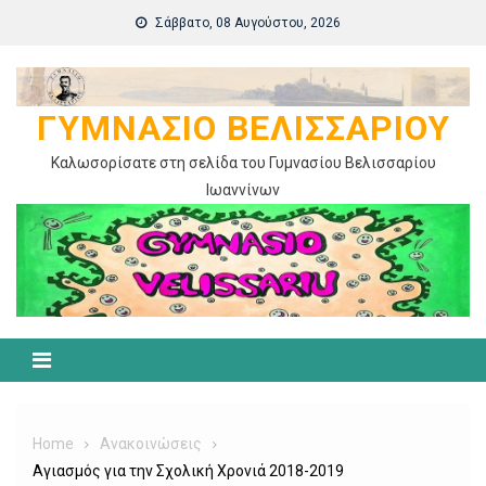
Skip
Σάββατο, 08 Αυγούστου, 2026
to
content
ΓΥΜΝΆΣΙΟ ΒΕΛΙΣΣΑΡΊΟΥ
Καλωσορίσατε στη σελίδα του Γυμνασίου Βελισσαρίου
Ιωαννίνων
Home
Ανακοινώσεις
Αγιασμός για την Σχολική Χρονιά 2018-2019