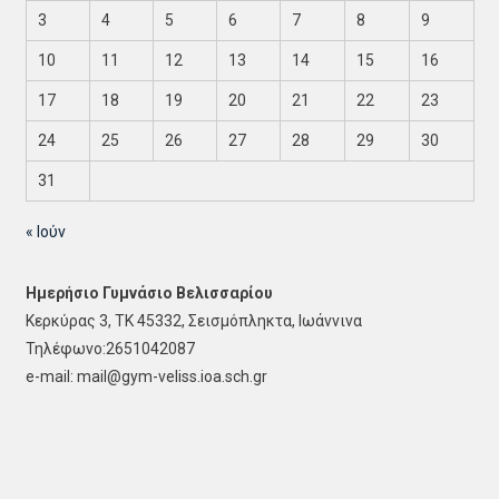
3
4
5
6
7
8
9
10
11
12
13
14
15
16
17
18
19
20
21
22
23
24
25
26
27
28
29
30
31
« Ιούν
Ημερήσιο Γυμνάσιο Βελισσαρίου
Κερκύρας 3, ΤΚ 45332, Σεισμόπληκτα, Ιωάννινα
Τηλέφωνο:2651042087
e-mail: mail@gym-veliss.ioa.sch.gr