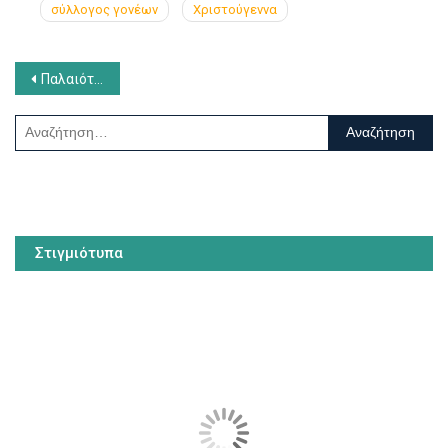
σύλλογος γονέων
Χριστούγεννα
Πλοήγηση
Παλαιότερα άρθρα
άρθρων
Αναζήτηση
για:
Στιγμιότυπα