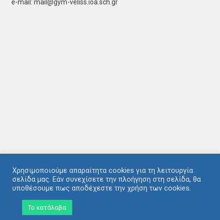
e-mail: mail@gym-veliss.ioa.sch.gr
Χρησιμοποιούμε απαραίτητα cookies για τη λειτουργία
σελίδα μας. Εάν συνεχίσετε την πλοήγηση στη σελίδα, θα
υποθέσουμε πως αποδέχεστε την χρήση των cookies.
Copyright © 2020-2022 Γυμνάσιο Βελισσαρίου
|
Theme: HamroClass by
Το κατάλαβα
Themecentury
.
Αρχική
Δήλωση προσβασιμότητας
Επικοινωνία