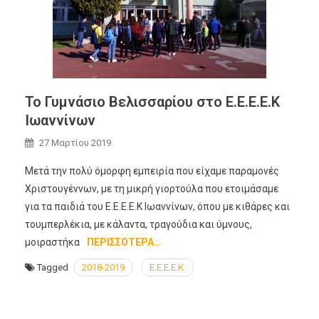
Το Γυμνάσιο Βελισσαρίου στο Ε.Ε.Ε.Ε.Κ
Ιωαννίνων
27 Μαρτίου 2019
Μετά την πολύ όμορφη εμπειρία που είχαμε παραμονές
Χριστουγέννων, με τη μικρή γιορτούλα που ετοιμάσαμε
για τα παιδιά του Ε.Ε.Ε.Ε.Κ Ιωαννίνων, όπου με κιθάρες και
τουμπερλέκια, με κάλαντα, τραγούδια και ύμνους,
μοιραστήκα
ΠΕΡΙΣΣΌΤΕΡΑ…
Tagged
2018-2019
Ε.Ε.Ε.Ε.Κ.