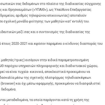
οσωπικών σας δεδομένων στο πλαίσιο της διαδικασίας σύγχρονης
ς και Θρησκευμάτων («ΥΠΑΙΘ»), ως Υπεύθυνο Επεξεργασίας.
υδρομείου, αριθμός τηλεφώνου επικοινωνίας) αποτελούν
οτε σχολική μονάδα φοίτησης των μαθητών κατ’ εντολή του.
ιδευτικών μαζί σας και ο συντονισμός της διαδικασίας της
 έτους 2020-2021 και εφόσον παραμένει ο κίνδυνος διασποράς του
 μαθητές/τριες) εισάγουν στην ειδικά παραμετροποιημένη
ΙΘ παρόχου υπηρεσιών πληροφορικής και διαδικτυακού χώρου,
ρεί να είναι τυχαία- εικονικά, αποκλειστικά προκειμένου να
διδασκαλία μέσω της σχετικής πλατφόρμας τηλεδιασκέψεων.
(browser) και όχι μέσω εφαρμογής, προκειμένου να διασφαλιστεί
 δεδομένα.
ται μεταδεδομένα, τα οποία παράγονται κατά τη χρήση της