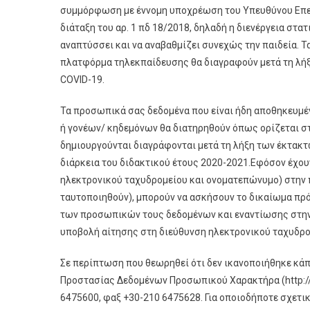
συμμόρφωση με έννομη υποχρέωση του Υπευθύνου Επεξερ
διάταξη του αρ. 1 πδ 18/2018, δηλαδή η διενέργεια στ
αναπτύσσει και να αναβαθμίζει συνεχώς την παιδεία. 
πλατφόρμα τηλεκπαίδευσης θα διαγραφούν μετά τη λήξ
COVID-19.
Τα προσωπικά σας δεδομένα που είναι ήδη αποθηκευμέ
ή γονέων/ κηδεμόνων θα διατηρηθούν όπως ορίζεται στ
δημιουργούνται διαγράφονται μετά τη λήξη των έκτακτ
διάρκεια του διδακτικού έτους 2020-2021.Εφόσον έχο
ηλεκτρονικού ταχυδρομείου και ονοματεπώνυμο) στην 
ταυτοποιηθούν), μπορούν να ασκήσουν το δικαίωμα πρ
των προσωπικών τους δεδομένων και εναντίωσης στην 
υποβολή αίτησης στη διεύθυνση ηλεκτρονικού ταχυδρο
Σε περίπτωση που θεωρηθεί ότι δεν ικανοποιήθηκε κάπ
Προστασίας Δεδομένων Προσωπικού Χαρακτήρα (http://ww
6475600, φαξ +30-210 6475628. Για οποιοδήποτε σχετικ