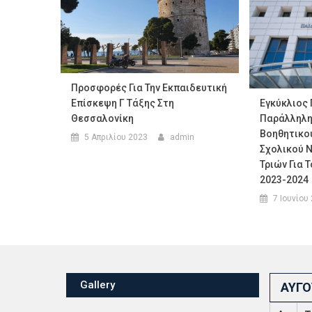
Προσφορές Για Την Εκπαιδευτική
Εγκύκλιος 
Επίσκεψη Γ Τάξης Στη
Παράλληλης
Θεσσαλονίκη
Βοηθητικο
5 Απριλίου 2023
admin
Σχολικού 
Τριών Για 
2023-2024
7 Ιουνίου
Gallery
ΑΎΓΟ