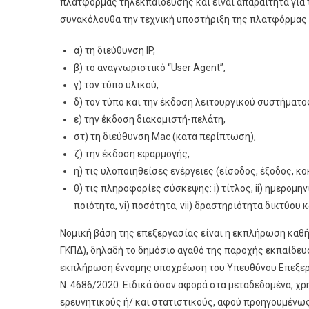
πλατφόρμας τηλεκπαίδευσης και είναι απαραίτητα για
συνακόλουθα την τεχνική υποστήριξη της πλατφόρμας 
α) τη διεύθυνση IP,
β) το αναγνωριστικό “User Agent”,
γ) τον τύπο υλικού,
δ) τον τύπο και την έκδοση λειτουργικού συστήματο
ε) την έκδοση διακομιστή-πελάτη,
στ) τη διεύθυνση Mac (κατά περίπτωση),
ζ) την έκδοση εφαρμογής,
η) τις υλοποιηθείσες ενέργειες (είσοδος, έξοδος, κοκ
θ) τις πληροφορίες σύσκεψης: i) τίτλος, ii) ημερομηνί
ποιότητα, vi) ποσότητα, vii) δραστηριότητα δικτύου κα
Νομική βάση της επεξεργασίας είναι η εκπλήρωση καθήκο
ΓΚΠΔ), δηλαδή το δημόσιο αγαθό της παροχής εκπαίδευ
εκπλήρωση έννομης υποχρέωση του Υπευθύνου Επεξεργασί
Ν. 4686/2020. Ειδικά όσον αφορά στα μεταδεδομένα, χ
ερευνητικούς ή/ και στατιστικούς, αφού προηγουμένως