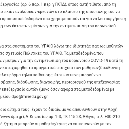
γασίας (αρ. 6 παρ. 1 περ. γ ΓΚΠΔ), όπως αυτή τίθεται από τη
ατιστικών αναλύσεων-ερευνών στο πλαίσιο της αποστολής του να
Τα προσωπικά δεδομένα που χρησιμοποιούνται για να λειτουργήσει η
η των έκτακτων μέτρων για την αντιμετώπιση του κορωνοϊού
να στα συστήματα του ΥΠΑΙΘ λόγω της ιδιότητάς σας ως μαθητών
ις σχετικές Πολιτικές του ΥΠΑΙΘ. Τα μεταδεδομένα που
ων μέτρων για την αντιμετώπιση του κορωνοϊού COVID-19 κατά τη
υν καταχωρηθεί τα πραγματικά στοιχεία των μαθητών(διεύθυνση
πλατφόρμα τηλεκπαίδευσης, έτσι ώστε να μπορούν να
όσβασης, διόρθωσης, διαγραφής, περιορισμού της επεξεργασίας
επεξεργασία αυτών (μόνο όσον αφορά στα μεταδεδομένα) με
μείου dpo@minedu.gov.gr.
οιο αίτημά τους, έχουν το δικαίωμα να απευθυνθούν στην Αρχή
w.dpa.gr), Λ. Κηφισίας αρ. 1-3, ΤΚ 115 23, Αθήνα, τηλ. +30-210
ό ζήτημα μπορούν οι μαθητές/τριες να επικοινωνούν με τον