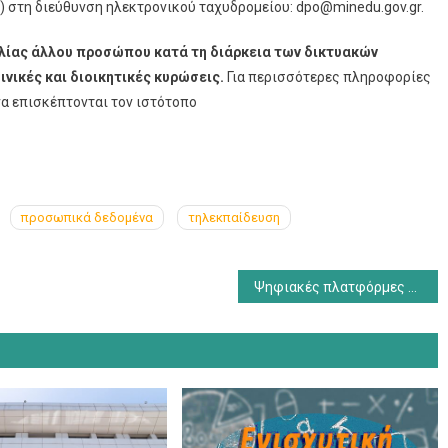
στη διεύθυνση ηλεκτρονικού ταχυδρομείου: dpo@minedu.gov.gr.
ιλίας άλλου προσώπου κατά τη διάρκεια των δικτυακών
ινικές και διοικητικές κυρώσεις.
Για περισσότερες πληροφορίες
α επισκέπτονται τον ιστότοπο
προσωπικά δεδομένα
τηλεκπαίδευση
Ψηφιακές πλατφόρμες του ΥΠΑΙΘ χωρίς χρέωση δεδομένων από κινητά δίκτυα για την εξ αποστάσεως