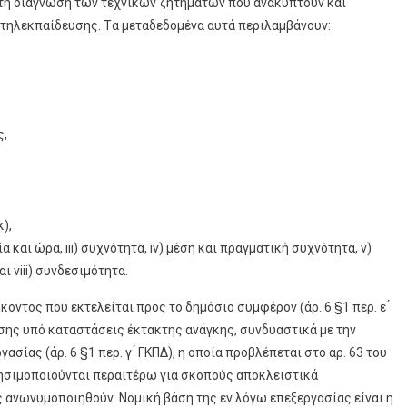
 τη διάγνωση των τεχνικών ζητημάτων που ανακύπτουν και
τηλεκπαίδευσης. Tα μεταδεδομένα αυτά περιλαμβάνουν:
ς,
),
α και ώρα, iii) συχνότητα, iv) μέση και πραγματική συχνότητα, v)
ι viii) συνδεσιμότητα.
ντος που εκτελείται προς το δημόσιο συμφέρον (άρ. 6 §1 περ. ε ́
σης υπό καταστάσεις έκτακτης ανάγκης, συνδυαστικά με την
ας (άρ. 6 §1 περ. γ ́ ΓΚΠΔ), η οποία προβλέπεται στο αρ. 63 του
ρησιμοποιούνται περαιτέρω για σκοπούς αποκλειστικά
 ανωνυμοποιηθούν. Νομική βάση της εν λόγω επεξεργασίας είναι η