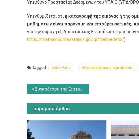
Υπεύθυνο Προστασίας Δεδομένων του ΥΠΑΙΘ (ΥΠΔ/DPO) 
Υπενθυμίζεται ότι
η καταγραφή της εικόνας ή της ομ
μαθημάτων είναι παράνομη και επισύρει αστικές, πο
για την παροχή εξ Αποστάσεως Εκπαίδευσης μπορούν ν
https://mathainoumeasfaleis.gov.gr/tilekpedefsi/
).
Tagged
εγκύκλιος
Εξ αποστάσεως εκπαίδευση
Πλοήγηση
Συγκρότηση της Επιτροπής Διεπιστημονικής Εκπαιδευτικής Αξιολόγησης και Υποστήριξης (Ε.Δ.Ε.Α.Υ.) 2020-21
άρθρων
παρόμοια άρθρα