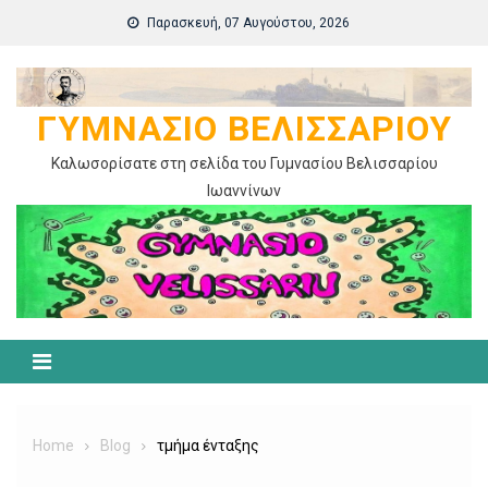
Skip
Παρασκευή, 07 Αυγούστου, 2026
to
content
ΓΥΜΝΆΣΙΟ ΒΕΛΙΣΣΑΡΊΟΥ
Καλωσορίσατε στη σελίδα του Γυμνασίου Βελισσαρίου
Ιωαννίνων
Home
Blog
τμήμα ένταξης