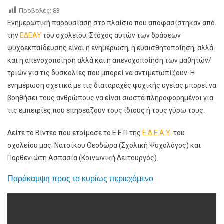
Προβολές:
83
Ενημερωτική παρουσίαση στο πλαίσιο που αποφασίστηκαν από
την
ΕΔΕΑΥ
του σχολείου. Στόχος αυτών των δράσεων
ψυχοεκπαίδευσης είναι η ενημέρωση, η ευαισθητοποίηση, αλλά
και η απενοχοποίηση αλλά και η απενοχοποίηση των μαθητών/
τριών για τις δυσκολίες που μπορεί να αντιμετωπίζουν. Η
ενημέρωση σχετικά με τις διαταραχές ψυχικής υγείας μπορεί να
βοηθήσει τους ανθρώπους να είναι σωστά πληροφορημένοι για
τις εμπειρίες που επηρεάζουν τους ίδιους ή τους γύρω τους.
Δείτε το Βίντεο που ετοίμασε το Ε.Ε.Π της
Ε.Δ.Ε.Α.Υ.
του
σχολείου μας: Νατσίκου Θεοδώρα (Σχολική Ψυχολόγος) και
Παρθενιώτη Ασπασία (Κοινωνική Λειτουργός).