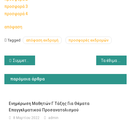
προσφορά 3
προσφορά 4
απόφαση
Tagged
απόφαση εκδρομή
προσφορές εκδρομών
Πλοήγηση
Συμμετοχή στον 10ο Μαθητικό Διαγωνισμό Κύπρος-Ελλάδα-Ομογένεια “Εκπαιδευτικές γέφυρες”
Τα έθιμα της αποκριάς, 2024
άρθρων
παρόμοια άρθρα
Ενημέρωση Μαθητών Γ Τάξης Για Θέματα
Επαγγελματικού Προσανατολισμού
8 Μαρτίου 2022
admin